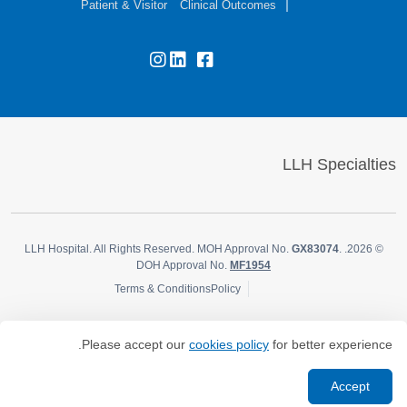
Patient & Visitor
Clinical Outcomes
LLH Specialties
LLH Hospital. All Rights Reserved. MOH Approval No.
GX83074
.
© 2026.
DOH Approval No.
MF1954
Terms & Conditions
Policy
Please accept our
cookies policy
for better experience.
Accept