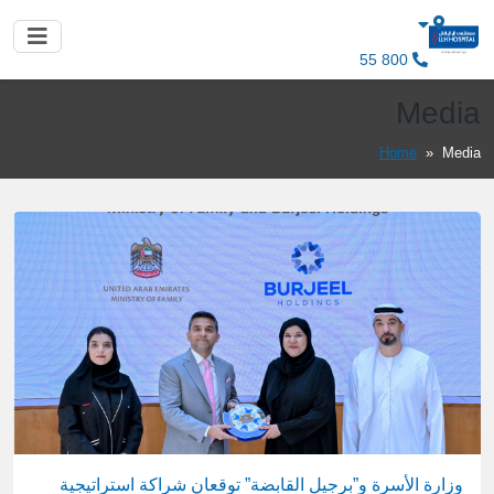
800 55
Media
Home
»
Media
وزارة الأسرة و”برجيل القابضة” توقعان شراكة استراتيجية