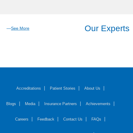
Our Experts
See More
Accreditations
Patient Stories
About Us
Blogs
Media
Insurance Partners
Achievements
Careers
Feedback
Contact Us
FAQs